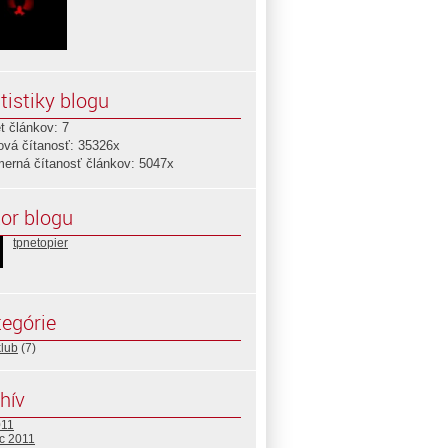
tistiky blogu
t článkov: 7
ová čítanosť: 35326x
merná čítanosť článkov: 5047x
or blogu
tpnetopier
egórie
klub
(7)
hív
011
c 2011