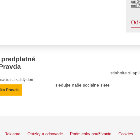
jún 
máj 
Od
 predplatné
Pravda
stiahnite si ap
ormácie na každý deň
sledujte naše sociálne siete
íka Pravda
Reklama
Otázky a odpovede
Podmienky používania
Cookies