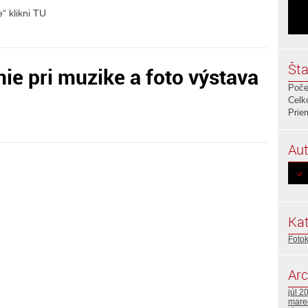
“ klikni TU
Šta
e pri muzike a foto výstava
Poče
Celk
Prie
Aut
Kat
Foto
Arc
júl 2
mare