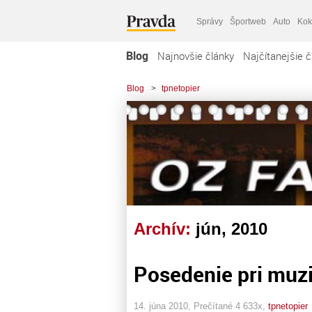
Správy
Športweb
Auto
Kok
Blog
Najnovšie články
Najčítanejšie č
Blog
>
tpnetopier
Archív:
jún, 2010
Posedenie pri muzi
14. júna 2010, Prečítané 4 633x,
tpnetopier