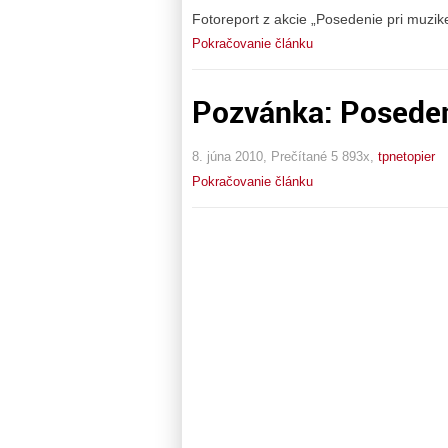
Fotoreport z akcie „Posedenie pri muzike
Pokračovanie článku
Pozvánka: Posedeni
8. júna 2010, Prečítané 5 893x,
tpnetopier
Pokračovanie článku