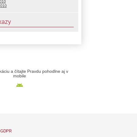
2010
2010
kazy
likáciu a čítajte Pravdu pohodlne aj v
mobile
GDPR