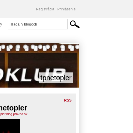
Registrácia
Prihlásenie
y
tpnetopier
RSS
netopier
opier.blog.pravda.sk