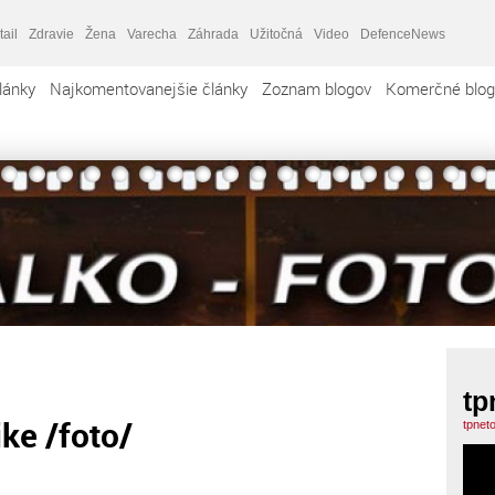
tail
Zdravie
Žena
Varecha
Záhrada
Užitočná
Video
DefenceNews
lánky
Najkomentovanejšie články
Zoznam blogov
Komerčné blog
tp
ke /foto/
tpnet