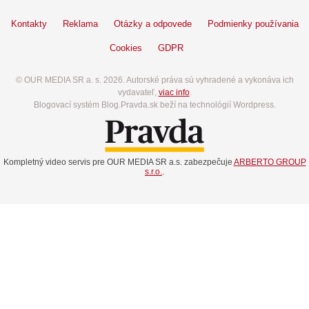
Kontakty
Reklama
Otázky a odpovede
Podmienky používania
Cookies
GDPR
© OUR MEDIA SR a. s. 2026. Autorské práva sú vyhradené a vykonáva ich
vydavateľ,
viac info
.
Blogovací systém Blog.Pravda.sk beží na technológií Wordpress.
Kompletný video servis pre OUR MEDIA SR a.s. zabezpečuje
ARBERTO GROUP
s.r.o.
.